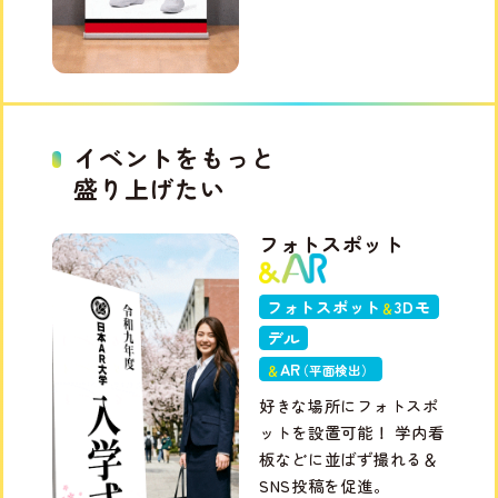
イベントをもっと
盛り上げたい
フォトスポット
フォトスポット
3Dモ
＆
デル
A
R
＆
（平面検出
）
好きな場所にフォトスポ
ットを設置可能！ 学内看
板などに並ばず撮れる＆
SNS投稿を促進。