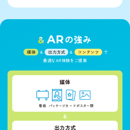
AR
の強み
媒体
&
出力方式
&
コンテンツ
で
最適なAR体験をご提案
媒体
看板
パッケージ
カード
ポスタ
ー類
&
出力方式