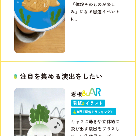
「体験そのものが楽し
み」になる回遊イベント
に。
注目を集める演出をしたい
看板
看板
イラスト
＆
A
R
＆
（画
像トラッキン
グ
）
キャラに動きや立体的に
飛び出す演出をプラスし
て、広告効果アップ！