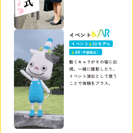
イベント
イベント
3Dモデル
＆
A
R
＆
（平面検出
）
動くキャラがその場に出
現。一緒に撮影したり、
イベント演出として使う
ことで体験をプラス。