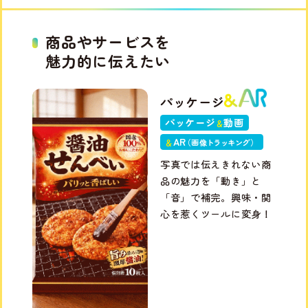
商品やサービスを
魅力的に伝えたい
パッケージ
パッケージ
動画
＆
A
R
＆
（画
像トラッキン
グ
）
写真では伝えきれない商
品の魅力を「動き」と
「音」で補完。興味・関
心を惹くツールに変身！