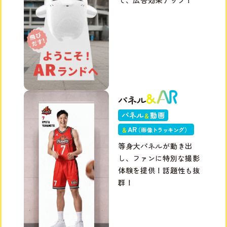
パネル
パネル
動画
＆
A
R
＆
（画
像トラッキン
グ
）
等身大パネルが動き出
し、ファンに特別な撮影
体験を提供！話題性も抜
群！