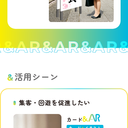
R
&AR
&AR
&AR
活用シーン
集客・回遊を促進したい
カード
カード
イラスト