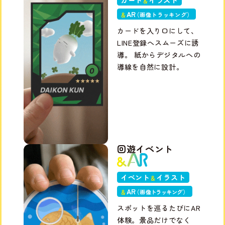
＆
A
R
＆
（画像トラッキング）
カードを入り口にして、
LINE登録へスムーズに誘
導。 紙からデジタルへの
導線を自然に設計。
回遊イベント
イベント
イラスト
＆
A
R
＆
（画
像トラッキン
グ
）
スポットを巡るたびにAR
体験。景品だけでなく