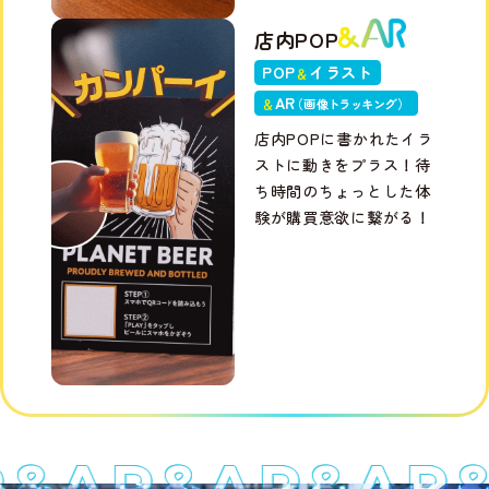
店内POP
POP
イラスト
＆
A
R
＆
（画
像トラッキン
グ
）
店内POPに書かれたイラ
ストに動きをプラス！待
ち時間のちょっとした体
験が購買意欲に繋がる！
R
&AR
&AR
&AR