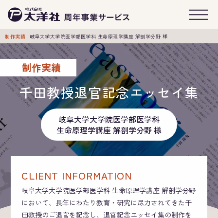
制作実績
岐阜大学大学院医学部医学科 生命原理学講座 解剖学分野 様
制作実績
千田教授退官記念エッセイ集
岐阜大学大学院医学部医学科
生命原理学講座 解剖学分野 様
CLIENT INFORMATION
岐阜大学大学院医学部医学科 生命原理学講座 解剖学分野
において、長年にわたり教育・研究に尽力されてきた千
田教授のご退官を記念し、退官記念エッセイ集の制作を