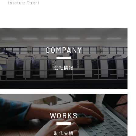
(status: Error)
会社情報 - ごあいさつ
COMPANY
会社情報
制作実績
WORKS
制作実績