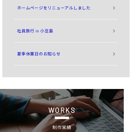
ホームページをリニューアルしました
社員旅行 in 小豆島
夏季休業日のお知らせ
制作実績
WORKS
制作実績