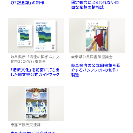
固定観念にとらわれない自
び「記念誌」の制作
由な発想の情報誌
岐阜県庁「清流の国ぎふ」文
岐阜県公共図書館協議会
化祭2024実行委員会
岐阜県内の公立図書館を紹
「清流文化」を前面に打ち出
介するパンフレットの制作・
した国文祭公式ガイドブック
製造
恵那市観光交流課