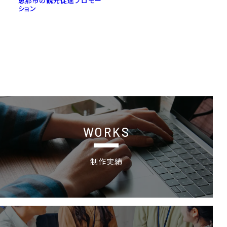
恵那市の観光促進プロモー
ション
制作実績
WORKS
制作実績
採用情報 特設サイトの詳細ページへ