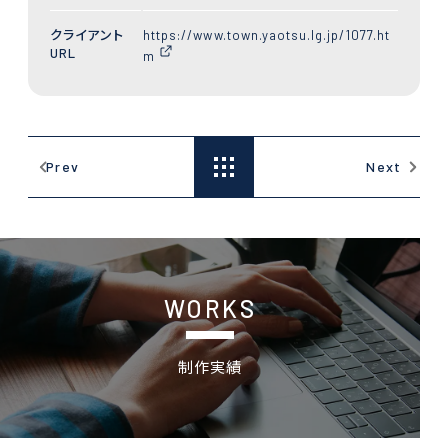
クライアント
https://www.town.yaotsu.lg.jp/1077.ht
URL
m
就職を考えている若者の興味を惹く採用案内パンフレットの
岐阜県の花やみどりを対象
Prev
Next
制作実績
WORKS
制作実績