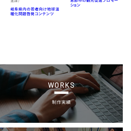
恵那市の観光促進プロモー
進課）
ション
岐阜県内の若者向け地球温
暖化問題啓発コンテンツ
制作実績
WORKS
制作実績
採用情報 特設サイトの詳細ページへ