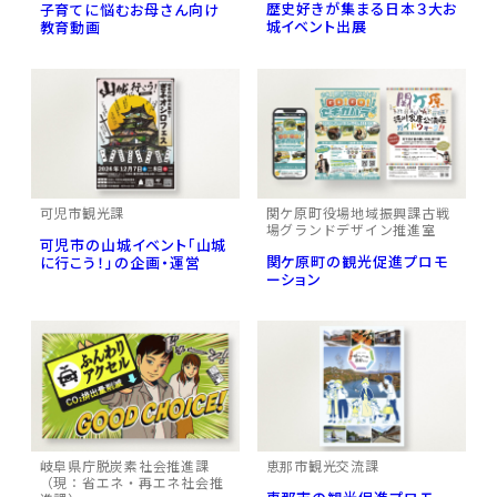
歴史好きが集まる日本３大お
子育てに悩むお母さん向け
城イベント出展
教育動画
可児市観光課
関ケ原町役場地域振興課古戦
場グランドデザイン推進室
可児市の山城イベント「山城
関ケ原町の観光促進プロモ
に行こう！」の企画・運営
ーション
岐阜県庁脱炭素社会推進課
恵那市観光交流課
（現：省エネ・再エネ社会推