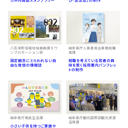
た市内周遊スタンプラリー
び「記念誌」の制作
八百津町役場地域振興課タウ
岐阜県庁人事委員会事務局職
ンプロモーション係
員課
固定観念にとらわれない自
就職を考えている若者の興
由な発想の情報誌
味を惹く採用案内パンフレッ
トの制作
岐阜県庁県民生活課
岐阜県庁観光国際部観光資源
活用課
小さい子供を持つご家族や