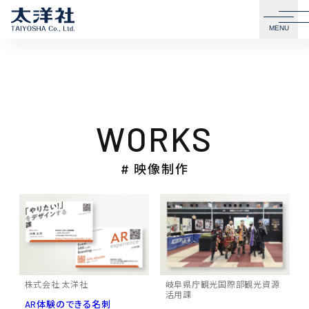
MENU
WORKS
# 映像制作
株式会社 太洋社
岐阜県庁観光国際部観光資源
活用課
AR体験のできる名刺