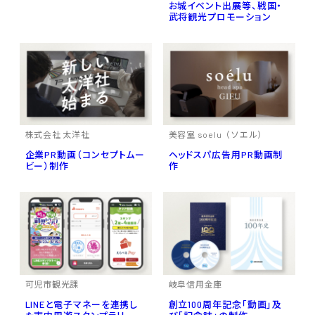
お城イベント出展等、戦国・
武将観光プロモーション
株式会社 太洋社
美容室 soelu（ソエル）
企業PR動画（コンセプトムー
ヘッドスパ広告用PR動画制
ビー）制作
作
可児市観光課
岐阜信用金庫
LINEと電子マネーを連携し
創立100周年記念「動画」及