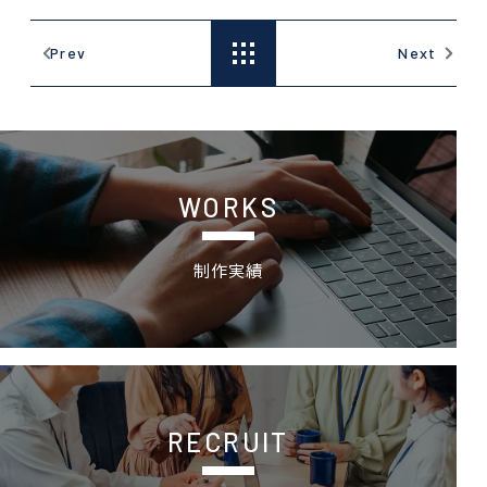
岐阜県の花やみどりを対象にしたSNSフォトキャンペーン
創立100周年記念「動画」
Prev
Next
制作実績
WORKS
制作実績
採用情報 特設サイトの詳細ページへ
RECRUIT